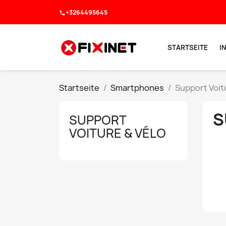
+3264495645
call
STARTSEITE
I
Startseite
Smartphones
Support Voit
S
SUPPORT
VOITURE & VÉLO