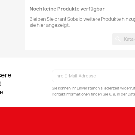
Noch keine Produkte verfügbar
Bleiben Sie dran! Sobald weitere Produkte hinz
sie hier angezeigt.
search
sere
d
Sie können Ihr Einverständnis jederzeit widerru
e
Kontaktinformationen finden Sie u. a. in der Da