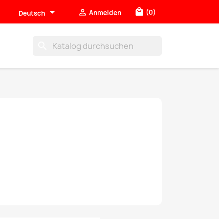

local_mall

(0)
Anmelden
Deutsch
search