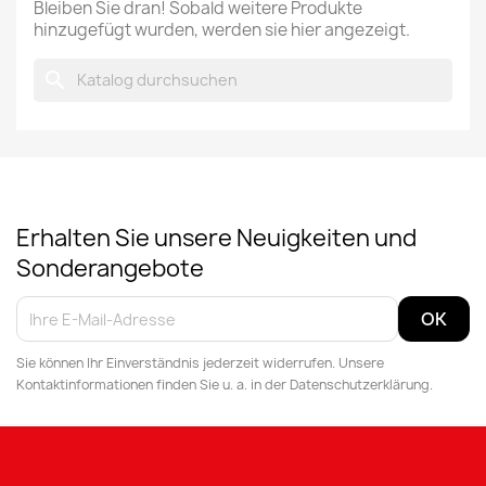
Bleiben Sie dran! Sobald weitere Produkte
hinzugefügt wurden, werden sie hier angezeigt.
search
Erhalten Sie unsere Neuigkeiten und
Sonderangebote
Sie können Ihr Einverständnis jederzeit widerrufen. Unsere
Kontaktinformationen finden Sie u. a. in der Datenschutzerklärung.