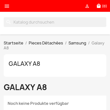

local_mall

(0)
search
Startseite
Pieces Détachées
Samsung
Galaxy
A8
GALAXY A8
GALAXY A8
Noch keine Produkte verfügbar