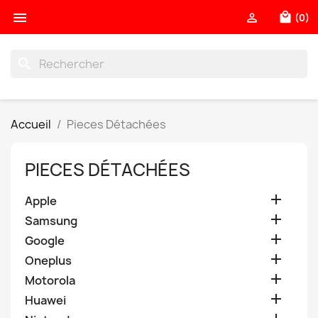

local_mall

(0)
search
Accueil
Pieces Détachées
PIECES DÉTACHÉES

Apple

Samsung

Google

Oneplus

Motorola

Huawei