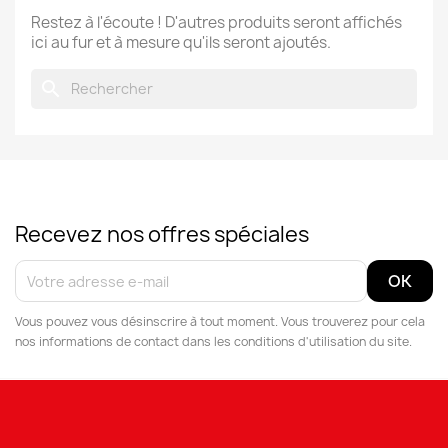
Restez à l'écoute ! D'autres produits seront affichés
ici au fur et à mesure qu'ils seront ajoutés.
search
Recevez nos offres spéciales
Vous pouvez vous désinscrire à tout moment. Vous trouverez pour cela
nos informations de contact dans les conditions d'utilisation du site.