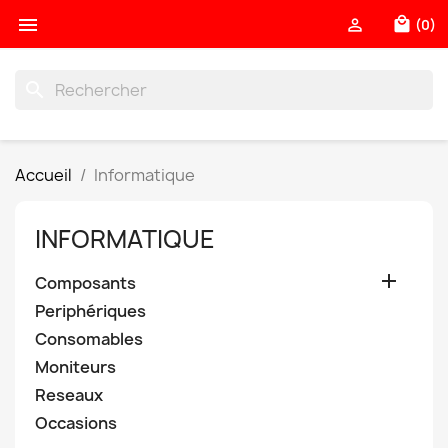

local_mall

(0)
search
Accueil
Informatique
INFORMATIQUE

Composants
Periphériques
Consomables
Moniteurs
Reseaux
Occasions