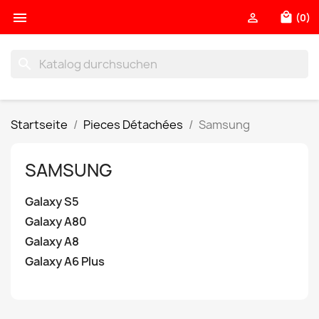

local_mall

(0)
search
Startseite
Pieces Détachées
Samsung
SAMSUNG
Galaxy S5
Galaxy A80
Galaxy A8
Galaxy A6 Plus