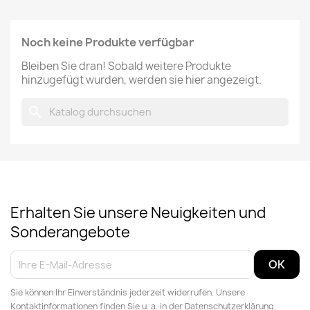
Noch keine Produkte verfügbar
Bleiben Sie dran! Sobald weitere Produkte
hinzugefügt wurden, werden sie hier angezeigt.
search
Erhalten Sie unsere Neuigkeiten und
Sonderangebote
Sie können Ihr Einverständnis jederzeit widerrufen. Unsere
Kontaktinformationen finden Sie u. a. in der Datenschutzerklärung.