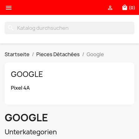

local_mall

(0)
search
Startseite
Pieces Détachées
Google
GOOGLE
Pixel 4A
GOOGLE
Unterkategorien