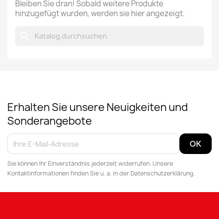
Bleiben Sie dran! Sobald weitere Produkte
hinzugefügt wurden, werden sie hier angezeigt.
search
Erhalten Sie unsere Neuigkeiten und
Sonderangebote
Sie können Ihr Einverständnis jederzeit widerrufen. Unsere
Kontaktinformationen finden Sie u. a. in der Datenschutzerklärung.