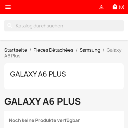

local_mall

(0)
search
Startseite
Pieces Détachées
Samsung
Galaxy
A6 Plus
GALAXY A6 PLUS
GALAXY A6 PLUS
Noch keine Produkte verfügbar