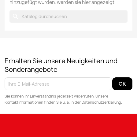
hinzugefügt wurden, werden sie hier angezeigt.
search
Erhalten Sie unsere Neuigkeiten und
Sonderangebote
Sie können Ihr Einverständnis jederzeit widerrufen. Unsere
Kontaktinformationen finden Sie u. a. in der Datenschutzerklärung.