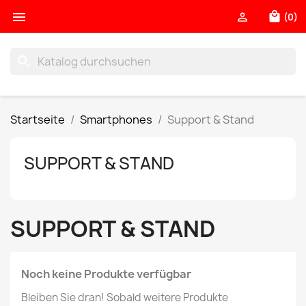

local_mall

(0)
search
Startseite
Smartphones
Support & Stand
SUPPORT & STAND
SUPPORT & STAND
Noch keine Produkte verfügbar
Bleiben Sie dran! Sobald weitere Produkte